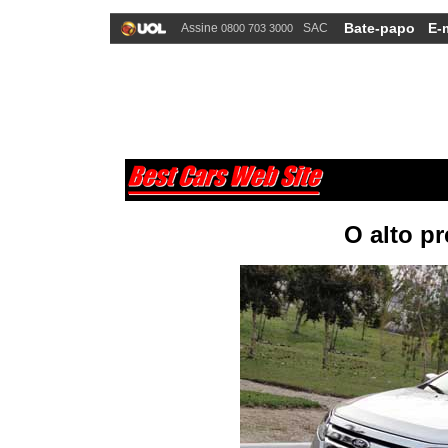
Bate-papo
E-
Assine
SAC
0800 703 3000
O alto pr