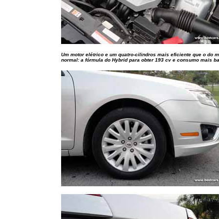
Um motor elétrico e um quatro-cilindros mais eficiente que o do 
normal: a fórmula do Hybrid para obter 193 cv e consumo mais b