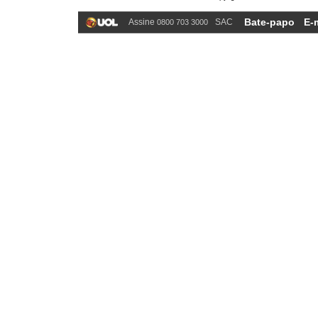
Bate-papo
E-
Assine
SAC
0800 703 3000