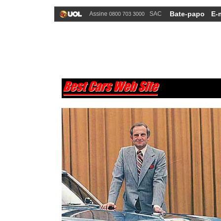
Bate-papo
E-
Assine
SAC
0800 703 3000