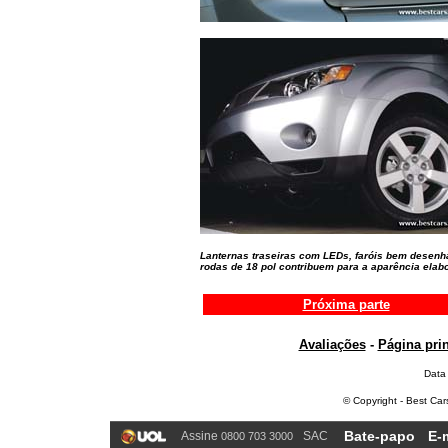
Lanternas traseiras com LEDs, faróis bem desenh
rodas de 18 pol contribuem para a aparência elab
Próxima parte
Avaliações
-
Página prin
Data
© Copyright - Best Car
Bate-papo
E-
Assine
SAC
0800 703 3000