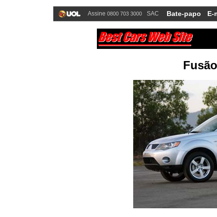
Bate-papo
E-
Assine
SAC
0800 703 3000
Fusão