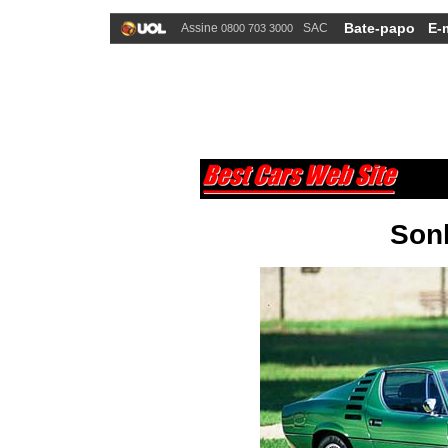
Bate-papo
E-
Assine
SAC
0800 703 3000
Son