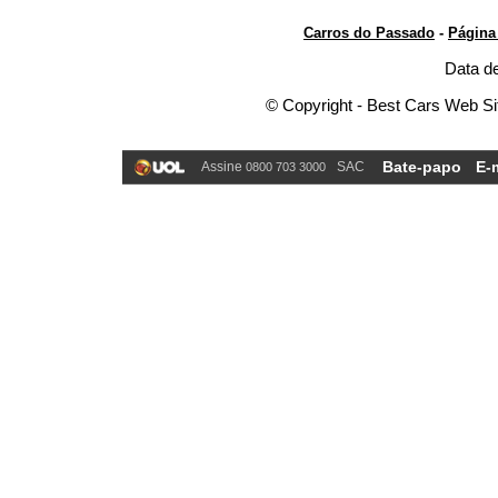
Carros do Passado
-
Página 
Data de
© Copyright - Best Cars Web Sit
Bate-papo
E-
Assine
SAC
0800 703 3000