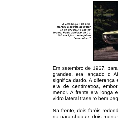
A versão SST, no alto,
marcou a estréia do motor
V8 de 390 pol3 e 315 cv
brutos. Podia acelerar de 0 a
100 em 6,9 s: um legítimo
"musculoso"
Em setembro de 1967, para
grandes, era lançado o 
significa dardo. A diferenç
era de centímetros, embor
menor. A frente era longa e
vidro lateral traseiro bem pe
Na frente, dois faróis red
no pára-choque, dois menor