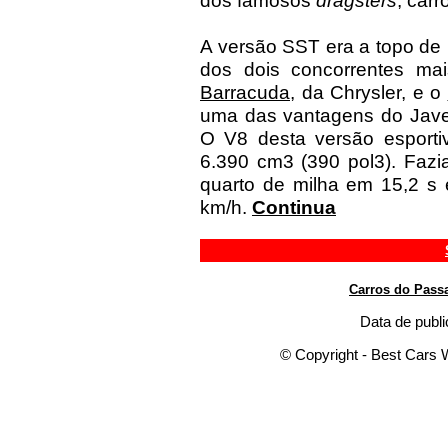
dos famosos
dragsters
, car
A versão SST era a topo de 
dos dois concorrentes ma
Barracuda
, da Chrysler, e o
uma das vantagens do Javel
O V8 desta versão esporti
6.390 cm3 (390 pol3). Fazi
quarto de milha em 15,2 s
km/h.
Continua
Carros do Pass
Data de publi
© Copyright - Best Cars W