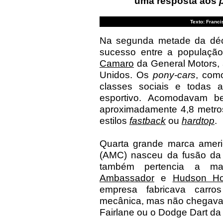
uma resposta aos
Texto: Franci
Na segunda metade da déca
sucesso entre a populaçã
Camaro
da General Motors, 
Unidos. Os
pony-cars
, com
classes sociais e todas
esportivo. Acomodavam b
aproximadamente 4,8 metros
estilos
fastback
ou
hardtop
.
Quarta grande marca ameri
(AMC) nasceu da fusão da
também pertencia a m
Ambassador
e
Hudson Ho
empresa fabricava carro
mecânica, mas não chegav
Fairlane ou o Dodge Dart da