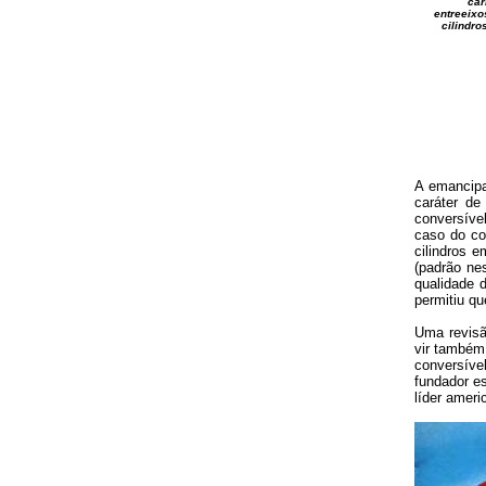
car
entreeixo
cilindro
A emancipa
caráter de
conversíve
caso do co
cilindros e
(padrão ne
qualidade 
permitiu q
Uma revisã
vir também 
conversíve
fundador e
líder ameri