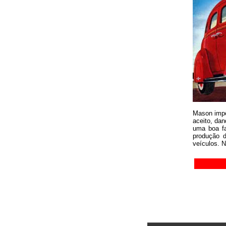
Mason impôs
aceito, da
uma boa fa
produção d
veículos.