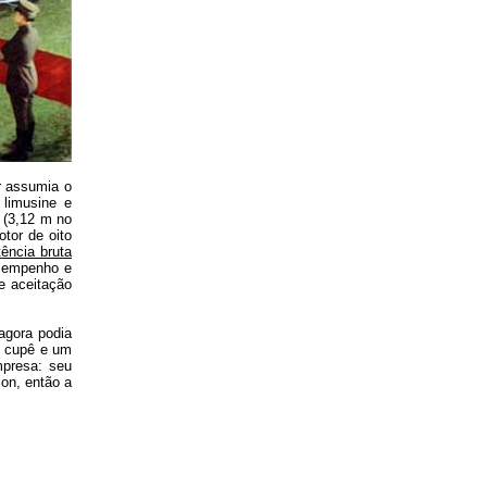
r assumia o
 limusine e
 (3,12 m no
tor de oito
tência bruta
esempenho e
e aceitação
agora podia
ã, cupê e um
mpresa: seu
on, então a