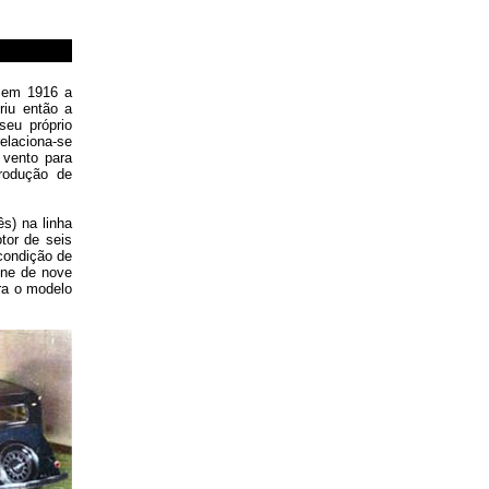
u em 1916 a
riu então a
eu próprio
elaciona-se
 vento para
rodução de
s) na linha
or de seis
 condição de
ine de nove
ra o modelo