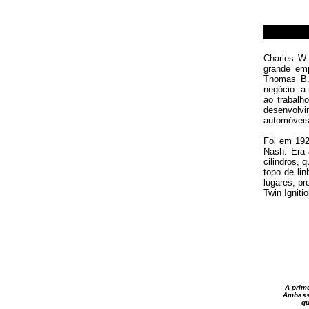
Charles W.
grande emp
Thomas B.
negócio: a
ao trabalh
desenvolv
automóveis
Foi em 192
Nash. Era
cilindros, 
topo de li
lugares, p
Twin Igniti
A prim
Ambass
qu