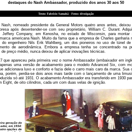
destaques do Nash Ambassador, produzido dos anos 30 aos 50
Texto: Fabrício Samahá - Fotos: divulgação
 Nash, nomeado presidente da General Motors quatro anos antes, deixo
resa após desentender-se com seu proprietário, William C. Durant. Adqui
 Jeffery Company, em Kenosha, no estado de Wisconsin, para montar s
 marca americana Nash. Muito da fama que a empresa de Charles ganharia r
o do engenheiro Nils Erik Wahlberg, um dos pioneiros no uso de túnel de
imento de aerodinâmica. Embora a empresa tenha se concentrado na p
 de preço médio, nunca deixou de aplicar inovações técnicas.
7 que apareceu pela primeira vez o nome Ambassador (embaixador em inglê
 apenas uma versão de acabamento para o modelo Advanced Six, com mot
que adicionava luxo e conforto e fazia dele o carro mais caro da marca. Sua
nha, porém, perdia-se dois anos mais tarde com o lançamento de uma limus
roduzida só até 1931. O acabamento Ambassador era transferido em 1930 pa
on Eight, de oito cilindros, cada um com duas velas de ignição.
eira geração do
ador, em 1934:
atro opções de