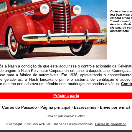
O desenho ado
era bem mais 
embora ainda 
"pendurados";
depois a Nash
sistema de ven
aquecimento
 a Nash a condição de que este adquirisse o controle acionário da Kelvinato
ndo origem à Nash Kelvinator Corporation em janeiro daquele ano. Começava
se para a fábrica de automóveis. Em 1938, aproveitando o conhecimento
e geladeiras, a Nash lançava o primeiro sistema de ventilação e aquec
 No mesmo ano adotava um câmbio com mudanças acionadas a vácuo.
Conti
Próxima parte
Carros do Passado
-
Página principal
-
Escreva-nos
-
Envie por e-mail
Data de publicação: 19/9/06
© Copyright - Best Cars Web Site - Todos os direitos reservados -
Política de privacidade