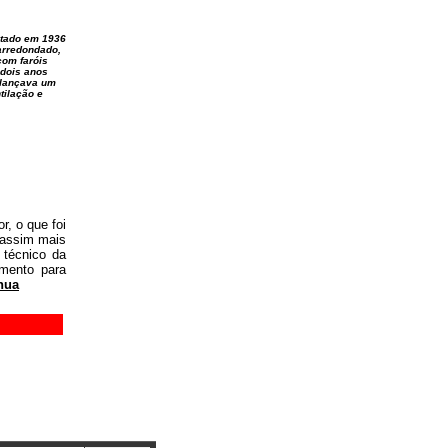
tado em 1936
arredondado,
com faróis
 dois anos
 lançava um
tilação e
r, o que foi
 assim mais
 técnico da
imento para
nua