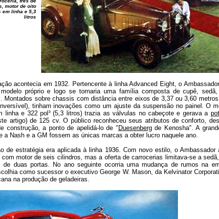
roceria, três de
s, motor de oito
s em linha e 5,3
litros
ção acontecia em 1932. Pertencente à linha Advanced Eight, o Ambassado
 modelo próprio e logo se tornaria uma família composta de cupê, sedã,
l. Montados sobre chassis com distância entre eixos de 3,37 ou 3,60 metros
nversível), tinham inovações como um ajuste da suspensão no painel. O mo
m linha e 322 pol³ (5,3 litros) trazia as válvulas no cabeçote e gerava a
po
ste artigo) de 125 cv. O público reconheceu seus atributos de conforto, d
de construção, a ponto de apelidá-lo de "
Duesenberg
de Kenosha". A grand
ue a Nash e a GM fossem as únicas marcas a obter lucro naquele ano.
o de estratégia era aplicada à linha 1936. Com novo estilo, o Ambassador 
com motor de seis cilindros, mas a oferta de carrocerias limitava-se a sed
l de duas portas. No ano seguinte ocorria uma mudança de rumos na e
scolhia como sucessor o executivo George W. Mason, da Kelvinator Corporati
cana na produção de geladeiras.