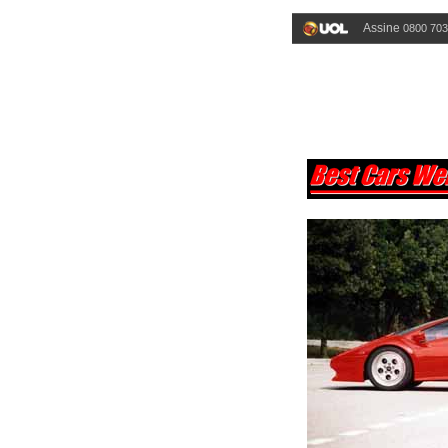
Assine
0800 703