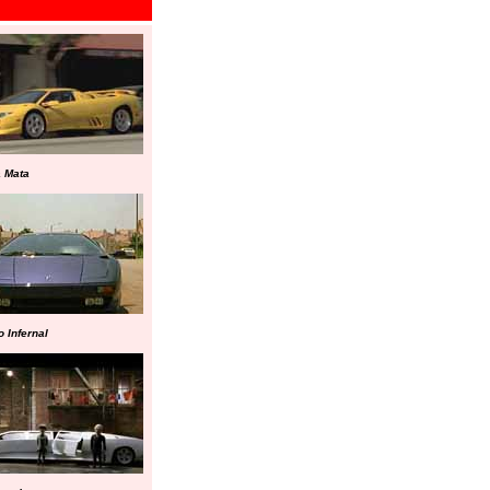
a Mata
 Infernal