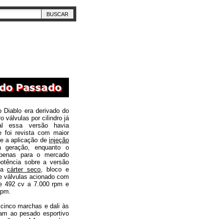
 Diablo era derivado do
válvulas por cilindro já
al essa versão havia
 foi revista com maior
 e a aplicação de
injeção
geração, enquanto o
apenas para o mercado
otência sobre a versão
o a
cárter seco
, bloco e
e válvulas acionado com
de 492 cv a 7.000 rpm e
rpm.
cinco marchas e dali às
iam ao pesado esportivo