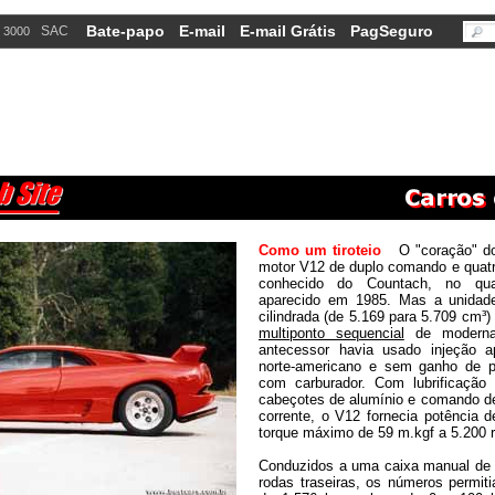
Bate-papo
E-mail
E-mail Grátis
PagSeguro
SAC
 3000
Como um tiroteio
O "coração" do
motor V12 de duplo comando e quatro 
conhecido do Countach, no qu
aparecido em 1985. Mas a unidade
cilindrada (de 5.169 para 5.709 cm³)
multiponto sequencial
de moderna 
antecessor havia usado injeção 
norte-americano e sem ganho de p
com carburador. Com lubrificaçã
cabeçotes de alumínio e comando d
corrente, o V12 fornecia potência 
torque máximo de 59 m.kgf a 5.200 
Conduzidos a uma caixa manual de 
rodas traseiras, os números permit