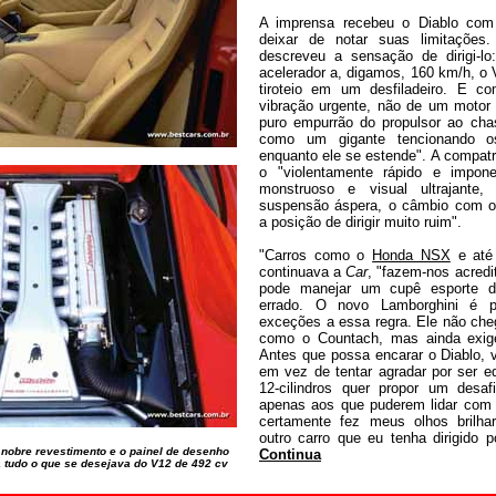
A imprensa recebeu o Diablo co
deixar de notar suas limitações
descreveu a sensação de dirigi-l
acelerador a, digamos, 160 km/h, o
tiroteio em um desfiladeiro. E 
vibração urgente, não de um motor
puro empurrão do propulsor ao chas
como um gigante tencionando o
enquanto ele se estende". A compat
o "violentamente rápido e impo
monstruoso e visual ultrajante,
suspensão áspera, o câmbio com o
a posição de dirigir muito ruim".
"Carros como o
Honda NSX
e at
continuava a
Car
, "fazem-nos acredi
pode manejar um cupê esporte 
errado. O novo Lamborghini é 
exceções a essa regra. Ele não che
como o Countach, mas ainda exige 
Antes que possa encarar o Diablo, 
em vez de tentar agradar por ser equ
12-cilindros quer propor um desaf
apenas aos que puderem lidar com 
certamente fez meus olhos brilh
outro carro que eu tenha dirigido 
 o nobre revestimento e o painel de desenho
Continua
 tudo o que se desejava do V12 de 492 cv