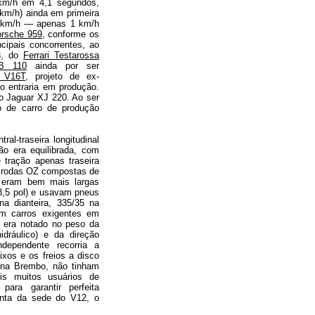
 km/h em 4,1 segundos,
 km/h) ainda em primeira
5 km/h — apenas 1 km/h
rsche 959
, conforme os
ncipais concorrentes, ao
8, do
Ferrari Testarossa
EB 110
ainda por ser
r V16T
, projeto de ex-
go entraria em produção.
 o Jaguar XJ 220. Ao ser
o de carro de produção
al-traseira longitudinal
ão era equilibrada, com
 tração apenas traseira
s rodas OZ compostas de
, eram bem mais largas
 (8,5 pol) e usavam pneus
na dianteira, 335/35 na
am carros exigentes em
 era notado no peso da
dráulico) e da direção
dependente recorria a
xos e os freios a disco
iana Brembo, não tinham
ois muitos usuários de
para garantir perfeita
onta da sede do V12, o