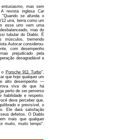
m entusiasmo, mas sem
. A revista inglesa
Car
o: "Quando se afunda o
 V12 urra, berra como um
com esse urro vem uma
 desbalanceado, mas do
si tubular do Diablo. É
s músculos, tremendo
riota
Autocar
considerou-
nente, com desempenho
 mas prejudicado pela
peração desagradável e
é o
Porsche 911 Turbo
",
tar que hoje qualquer um
de alto desempenho —
prova viva de que há
ga perto de ser perverso
habilidade e respeito.
você deve perceber que,
ilibrado e previsível, o
io. Ele dará satisfação
seus defeitos. O Diablo
arem mais que qualquer
por muito, muito tempo".