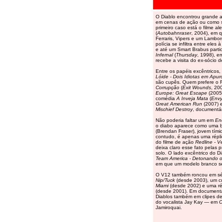
O Diablo encontrou grande a
em cenas de ação ou como s
primeiro caso está o filme 
(
Autobahnraser
, 2004), em 
Ferraris, Vipers e um Lambor
polícia se infiltra entre el
e até um Smart Brabus parti
Infernal
(
Thursday
, 1998), e
recebe a visita do ex-sócio 
Entre os papéis excêntricos
Lóide - Dois Idiotas em Apu
são cupês. Quem prefere o 
Corrupção
(
Exit Wounds
, 20
Europe: Great Escape
(2005)
comédia
A Inveja Mata
(
Env
Great American Run
(2007) e
Mischief Destroy
, documentá
Não poderia faltar um em
En
o diabo aparece como uma be
(Brendan Fraser), jovem tími
contudo, é apenas uma répl
do filme de ação
Redline - V
deixa claro esse fato pelas 
solo. O lado excêntrico do 
Team America - Detonando 
em que um modelo branco se
O V12 também roncou em sé
Nip/Tuck
(desde 2003), um 
Miami
(desde 2002) e uma ré
(desde 2001). Em documentá
Diablos também em clipes d
do vocalista Jay Kay — em
C
Jamiroquai.