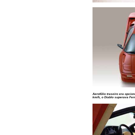
Aerofólio traseiro era opci
km/h, o Diablo superava Fe