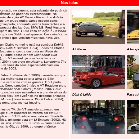
Nas telas
ceitação no cinema, seja esbanjando potência
ímbolo de poder ou excentricidade. No
alemão de ação
A2 Racer - Riscando o Asfalto
que um grupo rouba carros esporte como
ghini preto, enquanto jovens tiram rachas e a
es à procura dos ladrões. BMW M3, Ford Mustang
cipam do filme. Outro caso de ação é
Passado
m que um Diablo azul aparece. Um ex-traficante
de crimes que vem infernizar sua nova vida.
, um Diablo vermelho está na comédia
Debi &
ros
(
Dumb & Dumber
, 1994). Todos os citados
A2 Racer
A Invej
Roadster encontra um prata em
Rede de
01), outro dessa cor em
Cannonball Run
, um VT amarelo já com faróis fixos na
y
, 2004), um preto em
National Lampoon's The
 um cinza da série especial Millenium em
rio de 2003.
diabrado
(
Bedazzled
, 2000), comédia em que
la mulher para obter a alma de Elliot
do e sem sorte com as garotas. O VT preto,
ica. Como também é falso o VT Roadster preto
elocidade sem Limites
(
Redline
, 2007), que
proporções algo estranhas e a grande altura do
Débi & Lóide
Passado
Diablo ficou em evidência no desenho animado
o Mundo
(
Team America: World Police
, 2004),
 torna uma imensa limusine.
ries de TV. Um VT amarelo apareceu em
cupê e um Roadster da mesma cor em
CSI:
plica do VT Roadster em prata em
Smallville
rios, um preto está em
LI Extreme
(2002). Há
e música, como o SE30 roxo — carro pessoal
osmic Girl
, de 1996, do grupo britânico