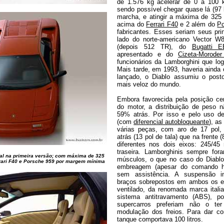
de 1.576 kg acelerar de 0 a 100
sendo possível chegar quase lá (97
marcha, e atingir a máxima de 32
acima do
Ferrari F40
e 2 além do
Po
fabricantes. Esses seriam seus pri
lado do norte-americano Vector W
(depois 512 TR), do
Bugatti 
apresentado e do
Cizeta-Morode
funcionários da Lamborghini que lo
Mais tarde, em 1993, haveria ainda
lançado, o Diablo assumiu o post
mais veloz do mundo.
Embora favorecida pela posição centr
do motor, a distribuição de peso n
59% atrás. Por isso e pelo uso de
(com
diferencial autobloqueante
), a
várias peças, com aro de 17 pol
atrás (13 pol de tala) que na frente
diferentes nos dois eixos: 245/45 
traseira. Lamborghinis sempre for
onal na primeira versão; com máxima de 325
músculos, o que no caso do Diablo
rrari F40 e Porsche 959 por margem mínima
embreagem (apesar do comando hi
sem assistência. A suspensão in
braços sobrepostos em ambos os ei
ventilado, da renomada marca ital
sistema antitravamento (ABS), p
supercarros preferiam não o ter 
modulação dos freios. Para dar c
tanque comportava 100 litros.