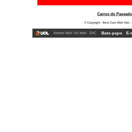
Carros do Passado
© Copyright - Best Cars Web Site -
Bate-papo
E-
Assine
SAC
0800 703 3000