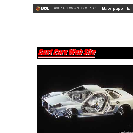
Bate-papo
E-
Assine
SAC
0800 703 3000