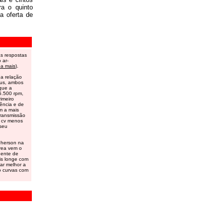
ra o quinto
a oferta de
as respostas
 ar-
ba mais
).
a relação
cus, ambos
que a
5.500 rpm,
imeiro
ência e de
pm a mais
 transmissão
0 cv menos
 seu
Pherson na
area vem o
dente de
is longe com
nar melhor a
o curvas com