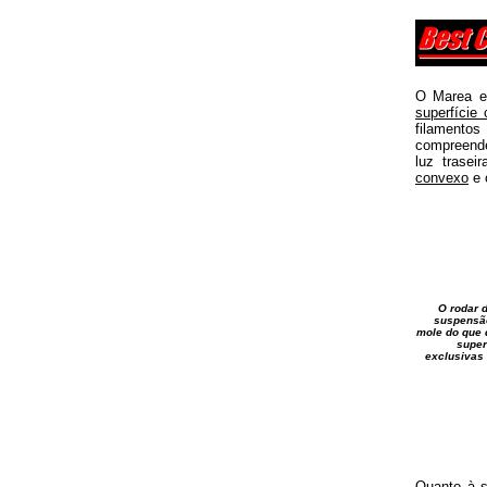
O Marea es
superfície
filamento
compreende
luz trasei
convexo
e 
O rodar 
suspensão
mole do que 
super
exclusivas 
Quanto à