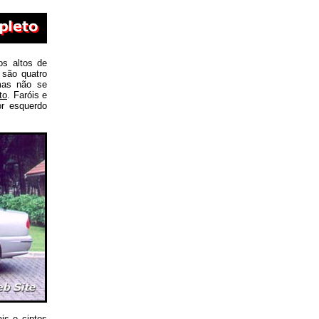
os altos de
 são quatro
mas não se
to
. Faróis e
or esquerdo
is e cintos