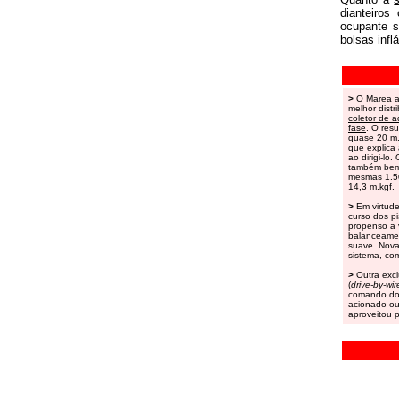
dianteiros
ocupante s
bolsas infl
>
O Marea ad
melhor distr
coletor de 
fase
. O res
quase 20 m.
que explica
ao dirigi-l
também bem-
mesmas 1.50
14,3 m.kgf.
>
Em virtude
curso dos pi
propenso a v
balanceame
suave. Nova
sistema, com
>
Outra excl
(
drive-by-wir
comando do 
acionado ou
aproveitou 