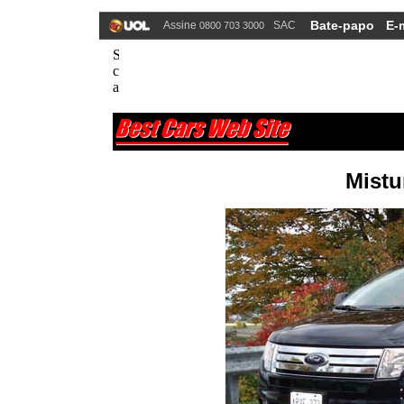
Bate-papo
E-
Assine
SAC
0800 703 3000
Mistu