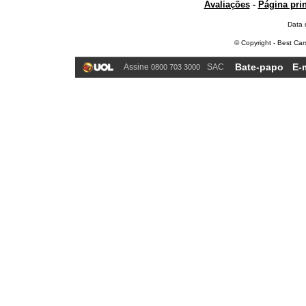
Avaliações
-
Página prin
Data 
© Copyright - Best Car
Bate-papo
E-
Assine
SAC
0800 703 3000