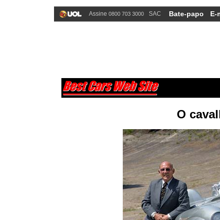
Bate-papo
E-
Assine
SAC
0800 703 3000
O caval