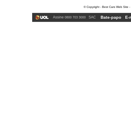
© Copyright - Best Cars Web Site -
Bate-papo
E-
Assine
SAC
0800 703 3000