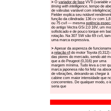
>
O
variador de fase
VVTi (
variable 
timing with intelligence
, tempo de abe
de válvulas variável com inteligência
Fielder explica seu notável rendime
função da cilindrada: 136 cv com 1,8 l
ou 75 cv/l — mesma
potência especí
do antigo Vectra GSi 2,0 16V, um mo
sofisticado e de pouco torque em ba
rotação. Na 307 SW são 69 cv/l, ta
uma marca expressiva.
>
Apesar da aspereza de funcioname
a
relação r/l
do motor Toyota (0,312) 
das piores do mercado, sendo até m
que a do Peugeot (0,316) por uma
margem mínima. Tudo leva a crer qu
marca japonesa não foi feliz na abso
de vibrações, deixando-as chegar à
cabine com maior intensidade que n
concorrentes. De qualquer modo, o i
seria que