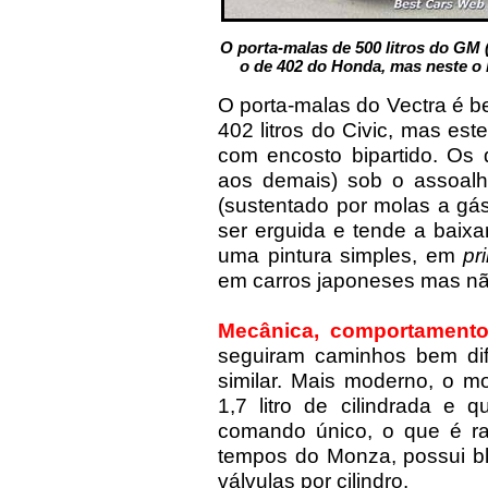
O porta-malas de 500 litros do GM
o de 402 do Honda, mas neste o b
O porta-malas do Vectra é b
402 litros do Civic, mas este
com encosto bipartido. Os 
aos demais) sob o assoalh
(sustentado por molas a gás
ser erguida e tende a baixa
uma pintura simples, em
pr
em carros japoneses mas nã
Mecânica, comportamen
seguiram caminhos bem dif
similar. Mais moderno, o m
1,7 litro de cilindrada e 
comando único, o que é ra
tempos do Monza, possui blo
válvulas por cilindro.