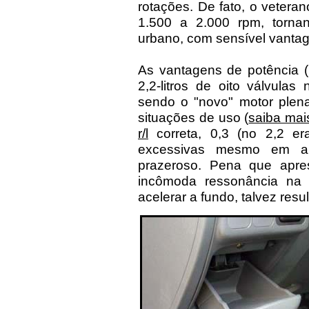
rotações. De fato, o vetera
1.500 a 2.000 rpm, tornan
urbano, com sensível vanta
As vantagens de potência (1
2,2-litros de oito válvula
sendo o "novo" motor plen
situações de uso (
saiba mai
r/l
correta, 0,3 (no 2,2 er
excessivas mesmo em alt
prazeroso. Pena que apre
incômoda ressonância na
acelerar a fundo, talvez res