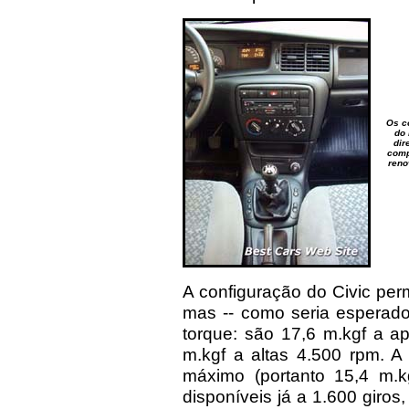
Os co
do 
dir
comp
reno
A configuração do Civic perm
mas -- como seria esperado
torque: são 17,6 m.kgf a a
m.kgf a altas 4.500 rpm. 
máximo (portanto 15,4 m.kg
disponíveis já a 1.600 giros