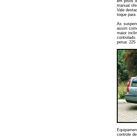
em pisos d
manual ofe
Vale desta
toque para
As suspens
assim como
maior incl
controlado
perua: 225
Equipament
controle de