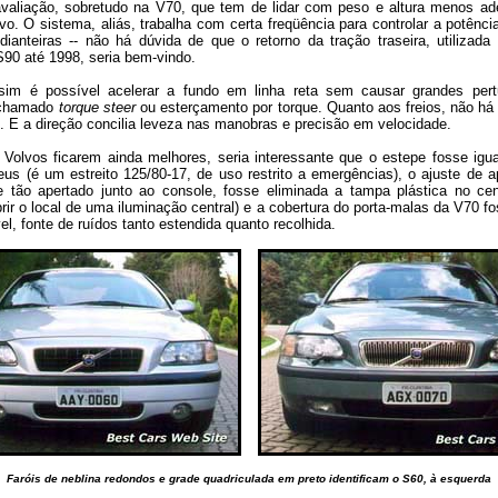
valiação, sobretudo na V70, que tem de lidar com peso e altura menos a
vo. O sistema, aliás, trabalha com certa freqüência para controlar a potênc
dianteiras -- não há dúvida de que o retorno da tração traseira, utilizada
S90 até 1998, seria bem-vindo.
im é possível acelerar a fundo em linha reta sem causar grandes pert
 chamado
torque steer
ou esterçamento por torque. Quanto aos freios, não há 
. E a direção concilia leveza nas manobras e precisão em velocidade.
 Volvos ficarem ainda melhores, seria interessante que o estepe fosse igua
eus (é um estreito 125/80-17, de uso restrito a emergências), o ajuste de a
e tão apertado junto ao console, fosse eliminada a tampa plástica no cen
rir o local de uma iluminação central) e a cobertura do porta-malas da V70 fo
el, fonte de ruídos tanto estendida quanto recolhida.
Faróis de neblina redondos e grade quadriculada em preto identificam o S60, à esquerda