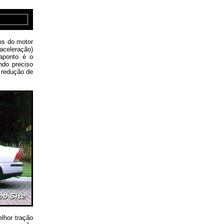
os do motor
aceleração)
raponto é o
ndo preciso
 redução de
lhor tração