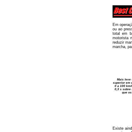
Em operaçã
ou ao pres
total em b
motorista 
reduzir ma
marcha, par
Mais leve
superior em 
0 a 100 km/
0,3 s sobre 
que os
Existe ain