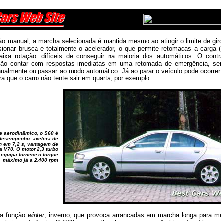
o manual, a marcha selecionada é mantida mesmo ao atingir o limite de gir
sionar brusca e totalmente o acelerador, o que permite retomadas a carga (
aixa rotação, difíceis de conseguir na maioria dos automáticos. O cont
não contar com respostas imediatas em uma retomada de emergência, se
nualmente ou passar ao modo automático. Já ao parar o veículo pode ocorrer
a que o carro não tente sair em quarta, por exemplo.
 e aerodinâmico, o S60 é
desempenho: acelera de
h em 7,2 s, vantagem de
a V70. O motor 2,3 turbo
 equipa fornece o torque
máximo já a 2.400 rpm
da função
winter
, inverno, que provoca arrancadas em marcha longa para me