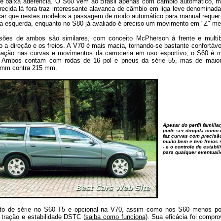
e baixa aderência. O S60 vem ao Brasil apenas com câmbio automático, 
recida lá fora traz interessante alavanca de câmbio em liga leve denominada
car que nestes modelos a passagem de modo automático para manual reque
 a esquerda, enquanto no S80 já avaliado é preciso um movimento em "Z" men
ões de ambos são similares, com conceito McPherson à frente e multib
 a direção e os freios. A V70 é mais macia, tornando-se bastante confortáv
inação nas curvas e movimentos da carroceria em uso esportivo; o S60 é m
. Ambos contam com rodas de 16 pol e pneus da série 55, mas de maior
 mm contra 215 mm.
Apesar do perfil familia
pode ser dirigida como 
faz curvas com precisão
muito bem e tem freios 
- e o controle de estabi
para qualquer eventual
o de série no S60 T5 e opcional na V70, assim como nos S60 menos po
 tração e estabilidade DSTC (
saiba como funciona
). Sua eficácia foi compr