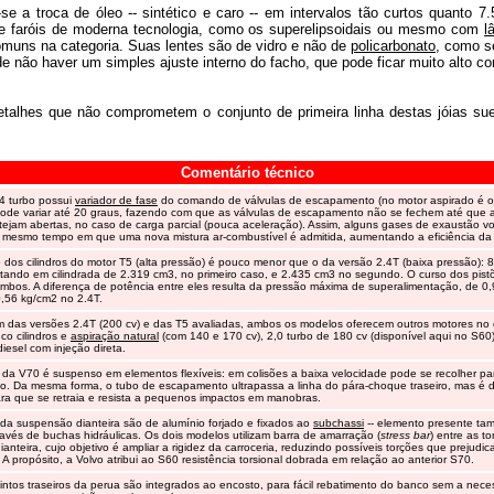
se a troca de óleo -- sintético e caro -- em intervalos tão curtos quanto 7
e faróis de moderna tecnologia, como os superelipsoidais ou mesmo com
l
omuns na categoria. Suas lentes são de vidro e não de
policarbonato
, como s
e não haver um simples ajuste interno do facho, que pode ficar muito alto c
talhes que não comprometem o conjunto de primeira linha destas jóias s
Comentário técnico
4 turbo possui
variador de fase
do comando de válvulas de escapamento (no motor aspirado é o
pode variar até 20 graus, fazendo com que as válvulas de escapamento não se fechem até que 
ejam abertas, no caso de carga parcial (pouca aceleração). Assim, alguns gases de exaustão v
o mesmo tempo em que uma nova mistura ar-combustível é admitida, aumentando a eficiência d
dos cilindros do motor T5 (alta pressão) é pouco menor que o da versão 2.4T (baixa pressão): 
tando em cilindrada de 2.319 cm3, no primeiro caso, e 2.435 cm3 no segundo. O curso dos pist
bos. A diferença de potência entre eles resulta da pressão máxima de superalimentação, de 0
,56 kg/cm2 no 2.4T.
 das versões 2.4T (200 cv) e das T5 avaliadas, ambos os modelos oferecem outros motores no e
nco cilindros e
aspiração natural
(com 140 e 170 cv), 2,0 turbo de 180 cv (disponível aqui no S60)
diesel com injeção direta.
 da V70 é suspenso em elementos flexíveis: em colisões a baixa velocidade pode se recolher pa
do. Da mesma forma, o tubo de escapamento ultrapassa a linha do pára-choque traseiro, mas é 
ra que se retraia e resista a pequenos impactos em manobras.
da suspensão dianteira são de alumínio forjado e fixados ao
subchassi
-- elemento presente t
através de buchas hidráulicas. Os dois modelos utilizam barra de amarração (
stress bar
) entre as to
anteira, cujo objetivo é ampliar a rigidez da carroceria, reduzindo possíveis torções que prejudi
. A propósito, a Volvo atribui ao S60 resistência torsional dobrada em relação ao anterior S70.
intos traseiros da perua são integrados ao encosto, para fácil rebatimento do banco sem a nec