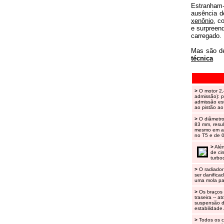
Estranham-
ausência d
xenônio
, c
e surpreend
carregado.
Mas são de
técnica
>
O motor 2,
admissão): 
admissão est
ao pistão a
>
O diâmetro 
83 mm, resul
mesmo em am
no T5 e de 0
>
Além
de ci
turbo
>
O radiador
ser danifica
uma mola pa
>
Os braços 
traseira -- 
suspensão di
estabilidade
>
Todos os c