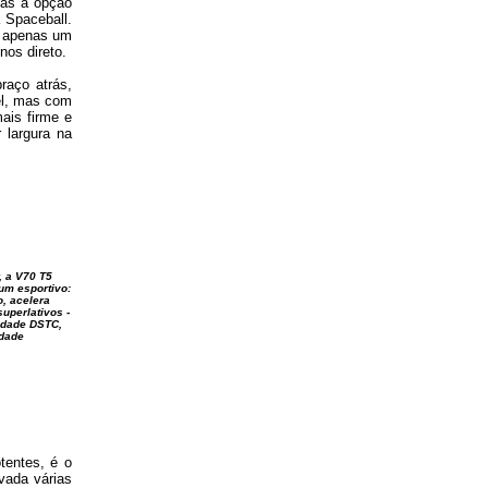
mas a opção
 Spaceball.
r apenas um
os direto.
raço atrás,
el, mas com
ais firme e
 largura na
r, a V70 T5
um esportivo:
, acelera
superlativos -
lidade DSTC,
idade
tentes, é o
ovada várias