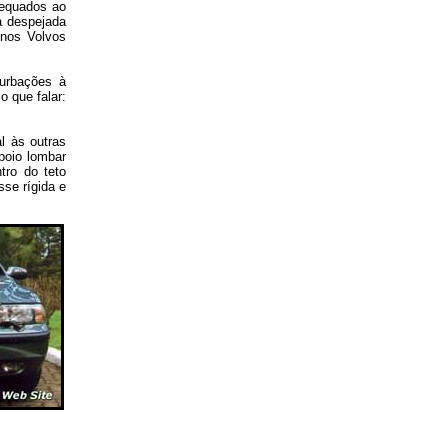
dequados ao
ia despejada
 nos Volvos
urbações à
o que falar:
l às outras
poio lombar
tro do teto
sse rígida e