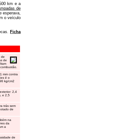
.500 km e a
âmpadas de
e esperava,
om o veículo
uecas.
Ficha
 de
as de
oltam
a combustão.
81 mm contra
ões é o
,96 kg/cm2
xterior: 2,4
, e 2,5
ra trás sem
dotado de
ambém na
rres da
cam a
essidade de