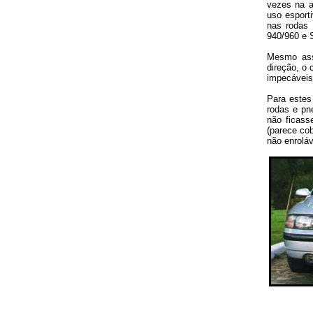
vezes na a
uso esporti
nas rodas 
940/960 e 
Mesmo ass
direção, o
impecáveis
Para estes
rodas e pn
não ficass
(parece cob
não enroláv