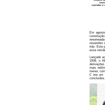
usav
suicidas e 
Em agosto
construçã
renomeada 
novembro d
trás. Este 
essa versão
Lançado ao
1938, o A
derivações
mais retilí
menor, com
C era um T
concluídos