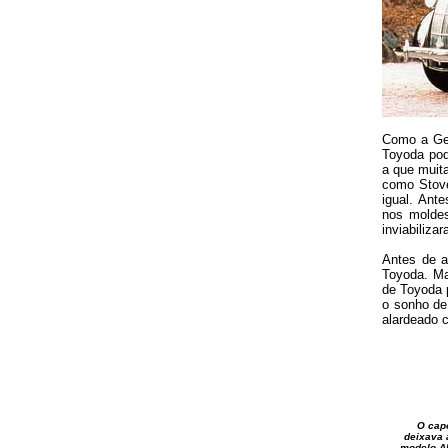
Como a Gen
Toyoda pod
a que muit
como Stove
igual. Ante
nos moldes
inviabiliza
Antes de a
Toyoda. Ma
de Toyoda 
o sonho de
alardeado 
O capô
deixava 
modelo AE