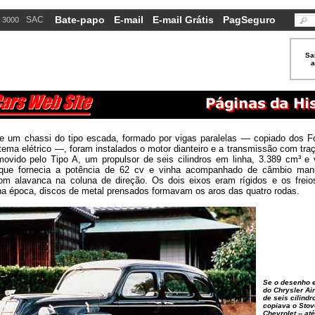
Bate-papo
E-mail
E-mail Grátis
PagSeguro
SAC
 3000
Sa
a
e um chassi do tipo escada, formado por vigas paralelas — copiado dos F
ema elétrico —, foram instalados o motor dianteiro e a transmissão com traç
ovido pelo Tipo A, um propulsor de seis cilindros em linha, 3.389 cm³ e 
 que fornecia a potência de 62 cv e vinha acompanhado de câmbio manu
m alavanca na coluna de direção. Os dois eixos eram rígidos e os freio
a época, discos de metal prensados formavam os aros das quatro rodas.
Se o desenho 
do Chrysler Air
de seis cilind
copiava o Stov
Chevrolet -- at