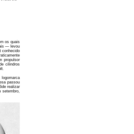
om os quais
ais — levou
t conhecido
raticamente
um propulsor
e cilindros
lt.
a logomarca
resa passou
de realizar
m setembro,