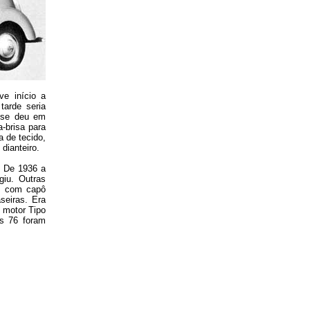
e início a
arde seria
o se deu em
-brisa para
a de tecido,
dianteiro.
. De 1936 a
iu. Outras
1, com capô
aseiras. Era
 motor Tipo
as 76 foram