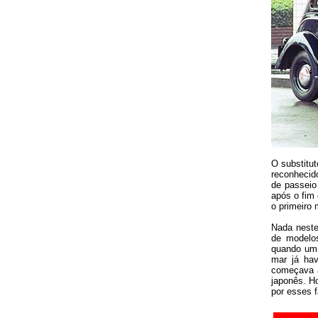
O substitu
reconhecid
de passeio
após o fim 
o primeiro
Nada neste
de modelos
quando um 
mar já hav
começava a
japonês. Ho
por esses 