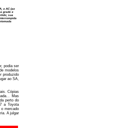
, o AC (ao
va grade e
rtido; sua
interrompida
retomada
, podia ser
 de modelos
r produzido
lugar ao SA,
ais. Cópias
uada... Mas
da perto do
57 a Toyota
a o mercado
ia. A julgar