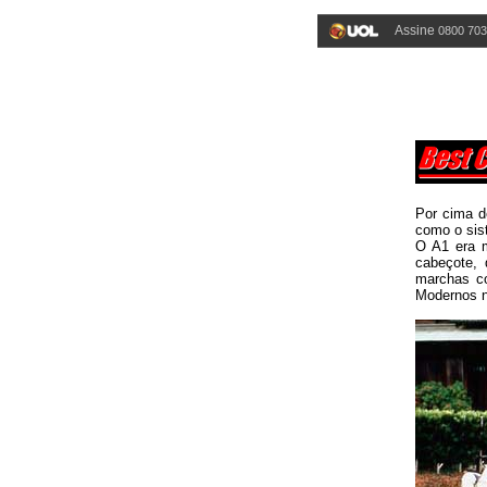
Assine
0800 703
Por cima d
como o sist
O A1 era m
cabeçote,
marchas co
Modernos n