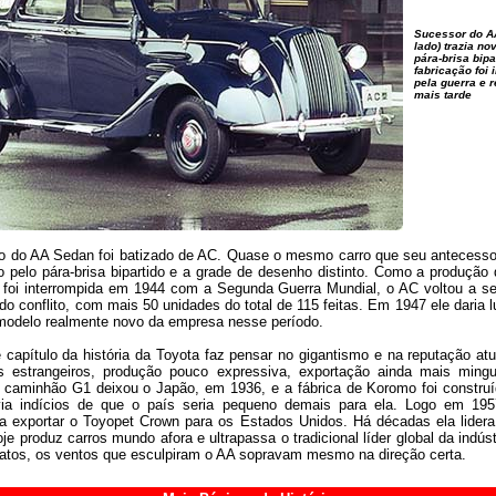
Sucessor do AA
lado) trazia no
pára-brisa bipa
fabricação foi 
pela guerra e 
mais tarde
to do AA Sedan foi batizado de AC. Quase o mesmo carro que seu antecessor
o pelo pára-brisa bipartido e a grade de desenho distinto. Como a produção
 foi interrompida em 1944 com a Segunda Guerra Mundial, o AC voltou a se
do conflito, com mais 50 unidades do total de 115 feitas. Em 1947 ele daria 
 modelo realmente novo da empresa nesse período.
 capítulo da história da Toyota faz pensar no gigantismo e na reputação atu
 estrangeiros, produção pouco expressiva, exportação ainda mais ming
caminhão G1 deixou o Japão, em 1936, e a fábrica de Koromo foi construí
ia indícios de que o país seria pequeno demais para ela. Logo em 19
 exportar o Toyopet Crown para os Estados Unidos. Há décadas ela lider
je produz carros mundo afora e ultrapassa o tradicional líder global da indústr
fatos, os ventos que esculpiram o AA sopravam mesmo na direção certa.