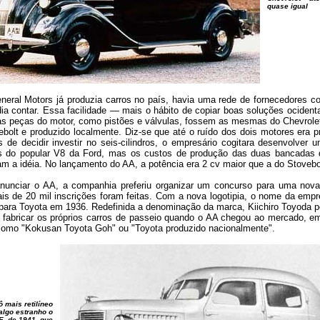
quase igual
eral Motors já produzia carros no país, havia uma rede de fornecedores c
ia contar. Essa facilidade — mais o hábito de copiar boas soluções ocident
as peças do motor, como pistões e válvulas, fossem as mesmas do Chevrole
bolt e produzido localmente. Diz-se que até o ruído dos dois motores era p
s de decidir investir no seis-cilindros, o empresário cogitara desenvolver 
 do popular V8 da Ford, mas os custos de produção das duas bancadas d
ram a idéia. No lançamento do AA, a potência era 2 cv maior que a do Stovebo
nunciar o AA, a companhia preferiu organizar um concurso para uma nov
is de 20 mil inscrições foram feitas. Com a nova logotipia, o nome da emp
para Toyota em 1936. Redefinida a denominação da marca, Kiichiro Toyoda pô
 fabricar os próprios carros de passeio quando o AA chegou ao mercado, e
como "Kokusan Toyota Goh" ou "Toyota produzido nacionalmente".
 mais retilíneo
algo estranho o
, de 1941, que