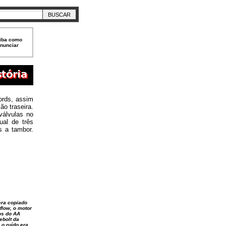
iba como
nunciar
ords, assim
ão traseira.
válvulas no
al de três
s a tambor.
era copiado
flow, o motor
ros do AA
ebolt da
é o ruído era