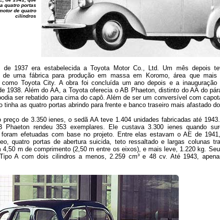
a quatro portas
motor de quatro
cilindros
 de 1937 era estabelecida a Toyota Motor Co., Ltd. Um mês depois tev
o de uma fábrica para produção em massa em Koromo, área que mais t
como Toyota City. A obra foi concluída um ano depois e a inauguraçã
e 1938. Além do AA, a Toyota oferecia o AB Phaeton, distinto do AA do pára
podia ser rebatido para cima do capô. Além de ser um conversível com capot
 tinha as quatro portas abrindo para frente e banco traseiro mais afastado do 
 preço de 3.350 ienes, o sedã AA teve 1.404 unidades fabricadas até 1943
B Phaeton rendeu 353 exemplares. Ele custava 3.300 ienes quando surg
 foram efetuadas com base no projeto. Entre elas estavam o AE de 194
neo, quatro portas de abertura suicida, teto ressaltado e largas colunas tr
 4,50 m de comprimento (2,50 m entre os eixos), e mais leve, 1.220 kg. Seu
ipo A com dois cilindros a menos, 2.259 cm³ e 48 cv. Até 1943, apen
.