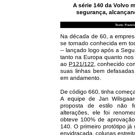
A série 140 da Volvo m
segurança, alcançan
Texto: Franci
Na década de 60, a empresa
se tornado conhecida em t
-- lançado logo após a Seg
tanto na Europa quanto nos 
ao
P121/122
, conhecido co
suas linhas bem defasadas 
em andamento.
De código 660, tinha começ
A equipe de Jan Wilsgaard
proposta de estilo não 
alterações, ele foi reno
obteve 100% de aprovação 
140. O primeiro protótipo j
envidraçada, colunas estreit