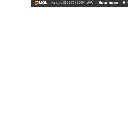
Bate-papo
E-
Assine
SAC
0800 703 3000