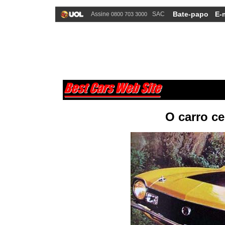
Bate-papo
E-
Assine
SAC
0800 703 3000
O carro ce