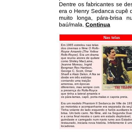
Dentre os fabricantes se d
era o Henry Sedanca cupê d
muito longa, pára-brisa
baú/mala.
Continua
Nas telas
Em 1965 estrelou nas telas
dos cinemas o filme
O Rolls-
Royce Amarelo (The Yellow
Rolls-Royce)
. Era um drama
que reuniu atores de quilate
como Shirley MacLaine,
Jeanne Moreau, Ingrid
Bergman Rex Harrison,
George C. Scott, Omar
Sharif e Alain Delon. A fita se
divide em três estórias
contando uma traição
amorosa, em épocas
diferentes, mas sempre com
a presença do Rolls-Royce
que tinha a lateral amarela e
os pára-lamas, capô, porta-malas e capota preta.
Era um modelo Phantom II Sedanca de Ville de 193
ao motorista e acompanhante era separada da seç
Tinha volante do lado esquerdo e faróis auxiliares l
brisa. Um belo carro. No filme, até na Segunda Guer
e a cena final mostra o carro em estado deplorável
guindaste e carregado num navio rumo aos Estado
restaurado, iniciaria nova história. Infelizmente é um
locadoras.