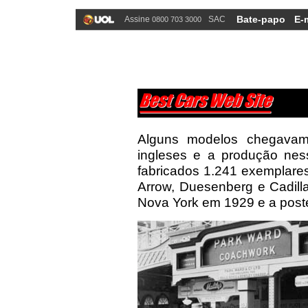
Bate-papo
E-
Assine
SAC
0800 703 3000
Alguns modelos chegavam
ingleses e a produção nes
fabricados 1.241 exemplare
Arrow, Duesenberg e Cadil
Nova York em 1929 e a post