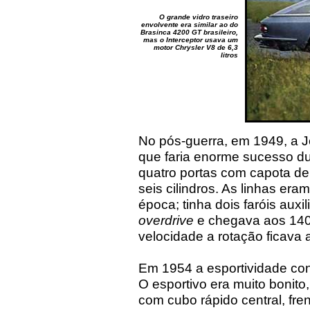
O grande vidro traseiro
envolvente era similar ao do
Brasinca 4200 GT brasileiro,
mas o Interceptor usava um
motor Chrysler V8 de 6,3
litros
No pós-guerra, em 1949, a Je
que faria enorme sucesso d
quatro portas com capota de l
seis cilindros. As linhas er
época; tinha dois faróis aux
overdrive
e chegava aos 140 
velocidade a rotação ficava 
Em 1954 a esportividade con
O esportivo era muito bonit
com cubo rápido central, fr