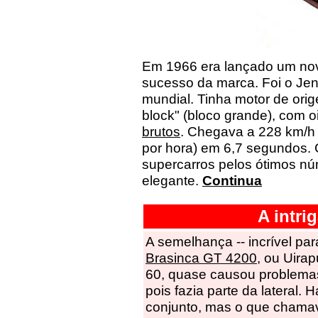
Em 1966 era lançado um novo
sucesso da marca. Foi o Je
mundial. Tinha motor de ori
block" (bloco grande), com oit
brutos
. Chegava a 228 km/h 
por hora) em 6,7 segundos. 
supercarros pelos ótimos n
elegante.
Continua
A intri
A semelhança -- incrível pa
Brasinca GT 4200
, ou Uira
60, quase causou problemas.
pois fazia parte da lateral.
conjunto, mas o que chamav