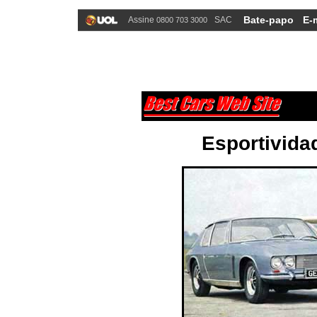
Bate-papo
E-
Assine
SAC
0800 703 3000
Esportivida