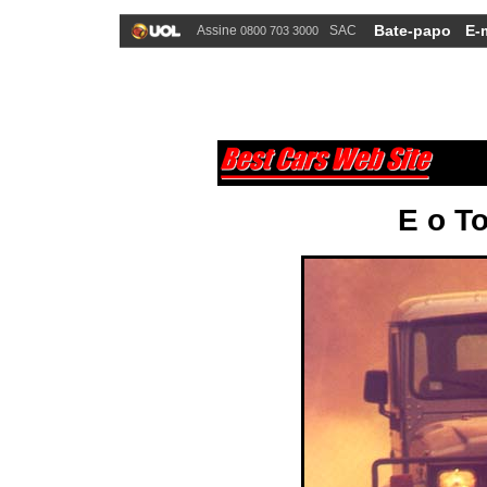
Bate-papo
E-
Assine
SAC
0800 703 3000
E o T