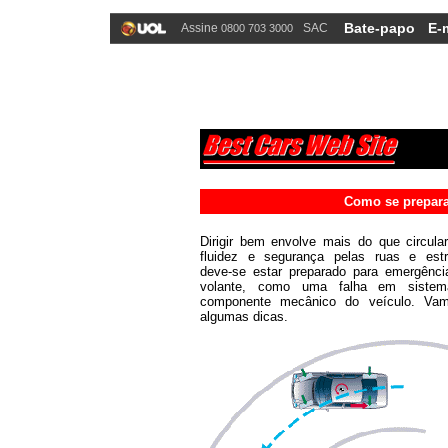
Bate-papo
E-
Assine
SAC
0800 703 3000
Como se prepara
Dirigir bem envolve mais do que circul
fluidez e segurança pelas ruas e estr
deve-se estar preparado para emergênci
volante, como uma falha em siste
componente mecânico do veículo. Va
algumas dicas.