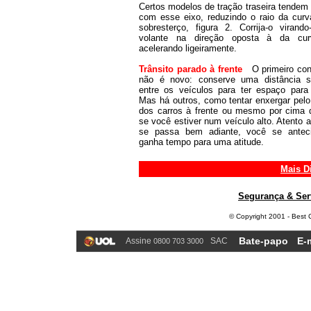
Certos modelos de tração traseira tendem 
com esse eixo, reduzindo o raio da curv
sobresterço, figura 2. Corrija-o virand
volante na direção oposta à da cu
acelerando ligeiramente.
Trânsito parado à frente
O primeiro co
não é novo: conserve uma distância s
entre os veículos para ter espaço para 
Mas há outros, como tentar enxergar pelo
dos carros à frente ou mesmo por cima 
se você estiver num veículo alto.
Atento 
se passa bem adiante, você se antec
ganha tempo para uma atitude.
Mais D
Segurança & Ser
© Copyright 2001 - Best C
Bate-papo
E-
Assine
SAC
0800 703 3000