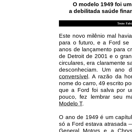
O modelo 1949 foi um
a debilitada saúde fin
Texto: Fabi
Este novo milênio mal havi
para o futuro, e a Ford se
anos de lançamento para cr
de Detroit de 2001 e o gran
circulares, era claramente 
desconheciam. Um ano d
conversível
. A razão da ho
nome do carro, 49 escrito po
que a Ford foi salva por 
pouco, fez lembrar seu ma
Modelo T
.
O ano de 1949 é um capítul
só a Ford estava atrasada —
General Motors e a Chry