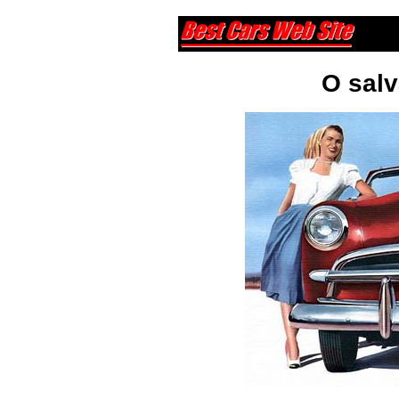
O salv