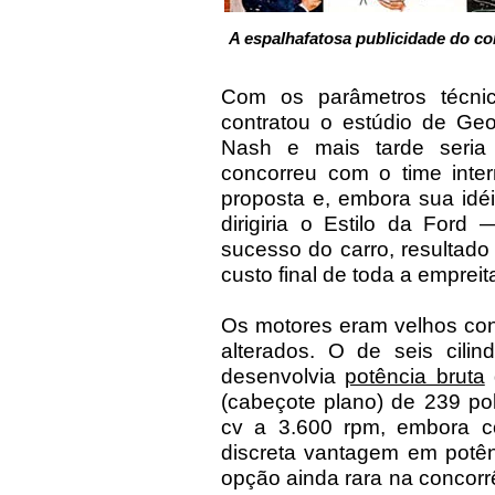
A espalhafatosa publicidade do con
Com os parâmetros técnic
contratou o estúdio de Geo
Nash e mais tarde seri
concorreu com o time inte
proposta e, embora sua idé
dirigiria o Estilo da Ford 
sucesso do carro, resultad
custo final de toda a empreit
Os motores eram velhos co
alterados. O de seis cilin
desenvolvia
potência bruta
(cabeçote plano) de 239 pol³
cv a 3.600 rpm, embora 
discreta vantagem em potên
opção ainda rara na concorrê