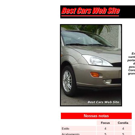
Em
vant
port
d
pos
Coro
gran
Nossas notas
Focus
Corolla
Estilo
4
4
Acabamento
5
5