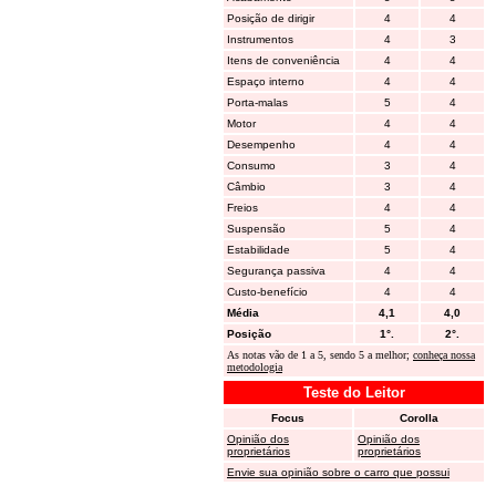
Posição de dirigir
4
4
Instrumentos
4
3
Itens de conveniência
4
4
Espaço interno
4
4
Porta-malas
5
4
Motor
4
4
Desempenho
4
4
Consumo
3
4
Câmbio
3
4
Freios
4
4
Suspensão
5
4
Estabilidade
5
4
Segurança passiva
4
4
Custo-benefício
4
4
Média
4,1
4,0
Posição
1°.
2°.
As notas vão de 1 a 5, sendo 5 a melhor;
conheça nossa
metodologia
Teste do Leitor
Focus
Corolla
Opinião dos
Opinião dos
proprietários
proprietários
Envie sua opinião sobre o carro que possui