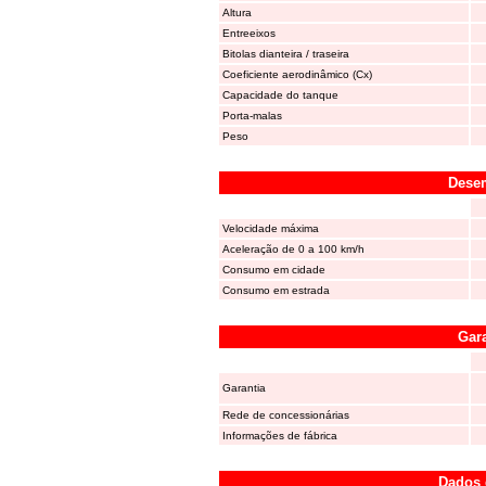
Altura
Entreeixos
Bitolas dianteira / traseira
Coeficiente aerodinâmico (Cx)
Capacidade do tanque
Porta-malas
Peso
Dese
Velocidade máxima
Aceleração de 0 a 100 km/h
Consumo em cidade
Consumo em estrada
Gara
Garantia
Rede de concessionárias
Informações de fábrica
Dados 