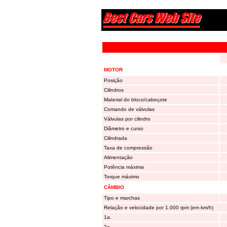
MOTOR
Posição
Cilindros
Material do bloco/cabeçote
Comando de válvulas
Válvulas por cilindro
Diâmetro e curso
Cilindrada
Taxa de compressão
Alimentação
Potência máxima
Torque máximo
CÂMBIO
Tipo e marchas
Relação e velocidade por 1.000 rpm (em km/h)
1a.
2a.