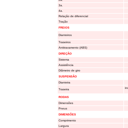
3a.
4a.
Relação de diferencial
Tração
FREIOS
Dianteiros
Traseiros
Antitravamento (ABS)
DIREÇÃO
Sistema
Assistência
Diâmetro de giro
SUSPENSÃO
Dianteira
in
Traseira
RODAS
Dimensões
Pneus
DIMENSÕES
Comprimento
Largura