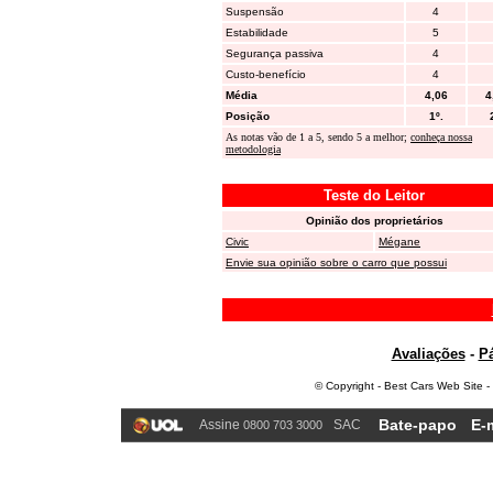
Suspensão
4
Estabilidade
5
Segurança passiva
4
Custo-benefício
4
Média
4,06
4
Posição
1º.
As notas vão de 1 a 5, sendo 5 a melhor;
conheça nossa
metodologia
Teste do Leitor
Opinião dos proprietários
Civic
Mégane
Envie sua opinião sobre o carro que possui
Avaliações
-
Pá
© Copyright - Best Cars Web Site -
Bate-papo
E-
Assine
SAC
0800 703 3000