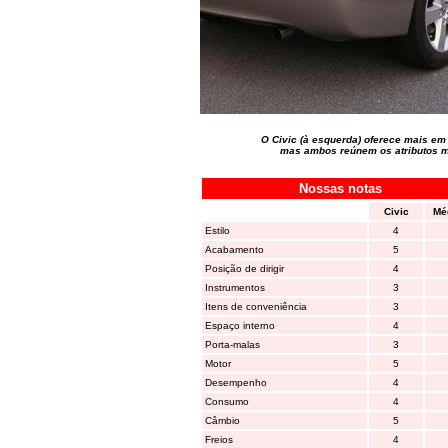
O Civic (à esquerda) oferece mais em
mas ambos reúnem os atributos m
Nossas notas
Civic
Mé
Estilo
4
Acabamento
5
Posição de dirigir
4
Instrumentos
3
Itens de conveniência
3
Espaço interno
4
Porta-malas
3
Motor
5
Desempenho
4
Consumo
4
Câmbio
5
Freios
4