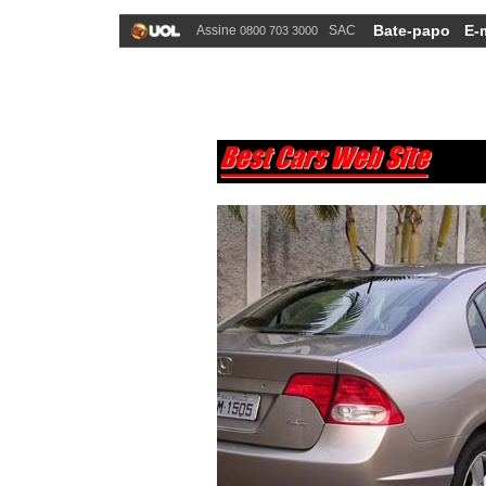
Bate-papo
E-
Assine
SAC
0800 703 3000