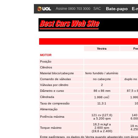
Bate-papo
E-
Assine
SAC
0800 703 3000
Vectra
Fo
MOTOR
Posição
Cilindros
Material bloco/cabeçote
ferro fundido / alumínio
Comando de válvulas
no cabeçote
duplo no
Válvulas por cilindro
2
Diâmetro e curso
86 x 86 mm
87,5 x 
Cilindrada
1.998 cm

1.99
Taxa de compressão
11,3:1
10
Alimentação
121 cv (127,6)
140 
Potência máxima
a 5.200 rpm
6.00
18,3 m.kgf a
19 m.
Torque máximo
2.600 rpm
4.25
(19,6 a 2.400)
Entre parênteses, os dados do Vectra quando abastecido com álcoo