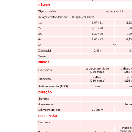
CÂMBIO
Tipo e marchas
automático / 4
Relação e velocidade por 1.000 rpm (em km/h)
1a.
3,67 / 11
2,82
2a.
2,10 / 20
1,50
3a.
1,39 / 30
1,00
4a.
1,00 / 42
0,73
5a.
NA
Diferencial
2,86 /
3,
Tração
FREIOS
a disco ventilado
a disco 
Dianteiros
(280 mm ø)
(258 
a disco
a d
Traseiros
(230 mm ø)
(253 
Antitravamento (ABS)
sim
n
DIREÇÃO
Sistema
Assistência
hidrá
Diâmetro de giro
10,85 m
SUSPENSÃO
Dianteira
indepe
multibraç