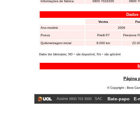
Informações de fábrica
0800 7024200
0800 7
Dados 
Vectra
Fo
Ano-modelo
2006
Pneus
Pirelli P7
Firestone F
Quilometragem inicial
8.000 km
22.0
Dados dos fabricantes; ND = não disponível; NA = não aplicável
M
Página p
© Copyright - Best Car
Bate-papo
E-
Assine
SAC
0800 703 3000