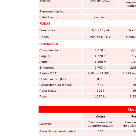
Traseira
eixo de torção
longitu
transv
Elemento elástico
Estabilizador
dianteiro
RODAS
Dimensões
6,5 x 16 pol
6 x 1
Pneus
205/55 R 16 V
195/60
DIMENSÕES
Comprimento
4,618 m
4,4
Largura
1,728 m
1,
Altura
1,458 m
1,4
Entreeixos
2,703 m
2,6
Bitolas D / T
1,484 m / 1,481 m
1,494 m 
Coefic. aerod. (Cx)
0,30
0,
Capacidade do tanque
52 l
55
Porta-malas
526 l
49
Peso
1.275 kg
1.23
Gara
Vectra
Fo
2 anos sem limite
1 ano se
Garantia
de quilometragem
de quilo
Rede de concessionárias
502
3