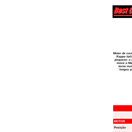
Motor de carr
Kappa ital
pequeno: o 2
move o Ma
torna mu
longos p
MOTOR
Posição