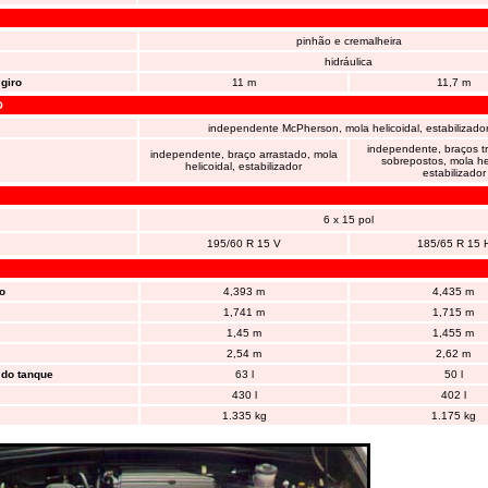
pinhão e cremalheira
hidráulica
giro
11 m
11,7 m
O
independente McPherson, mola helicoidal, estabilizado
independente, braços tr
independente, braço arrastado, mola
sobrepostos, mola hel
helicoidal, estabilizador
estabilizador
6 x 15 pol
195/60 R 15 V
185/65 R 15 
o
4,393 m
4,435 m
1,741 m
1,715 m
1,45 m
1,455 m
2,54 m
2,62 m
do tanque
63 l
50 l
430 l
402 l
1.335 kg
1.175 kg