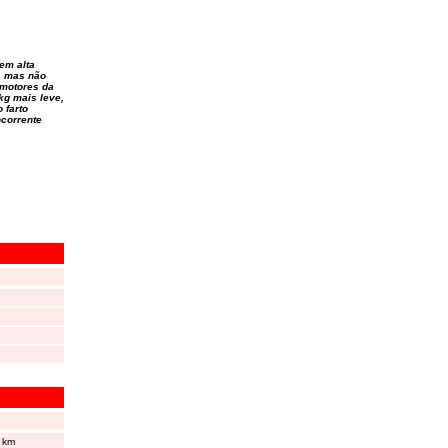
tem alta
, mas não
 motores da
g mais leve,
 farto
corrente
l km