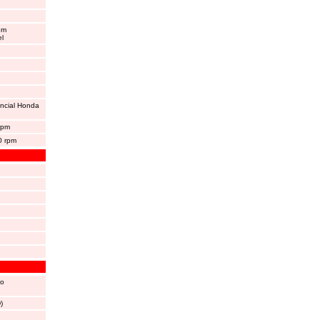
om
el
encial Honda
rpm
0 rpm
do
)