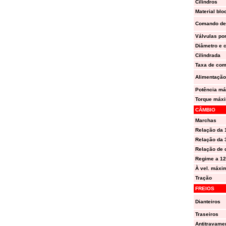
Cilindros
Material bl
Comando de
Válvulas por
Diâmetro e 
Cilindrada
Taxa de co
Alimentação
Potência m
Torque máx
CÂMBIO
Marchas
Relação da 1
Relação da 3
Relação de d
Regime a 12
À vel. máxim
Tração
FREIOS
Dianteiros
Traseiros
Antitravame