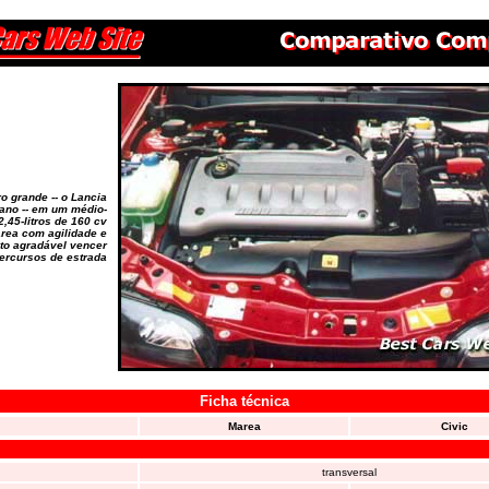
o grande -- o Lancia
iano -- em um médio-
,45-litros de 160 cv
rea com agilidade e
ito agradável vencer
ercursos de estrada
Ficha técnica
Marea
Civic
transversal