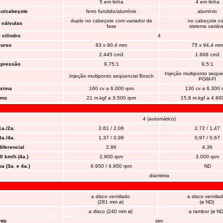
5 em linha
4 em linha
oco/cabeçote
ferro fundido/alumínio
alumínio
duplo no cabeçote com variador de
no cabeçote c
 válvulas
fase
sistema variáv
 cilindro
4
curso
83 x 90,4 mm
75 x 94,4 mm
2.445 cm3
1.668 cm3
mpressão
9,75:1
9,5:1
Injeção multiponto seqü
Injeção multiponto seqüencial Bosch
PGM-FI
áxima
160 cv a 6.000 rpm
130 cv a 6.300 
imo
21 m.kgf a 3.500 rpm
15,8 m.kgf a 4.80
4 (automático)
a./2a.
3,61 / 2,06
2,72 / 1,47
a./4a.
1,37 / 0,98
0,97 / 0,67
iferencial
2,86
4,36
0 km/h (4a.)
2.900 rpm
3.000 rpm
a (3a. e 4a.)
6.950 / 4.950 rpm
ND
dianteira
a disco ventilado
a disco ventila
(281 mm ø)
(ø ND)
a disco (240 mm ø)
a tambor (ø ND
nto
sim