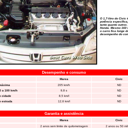
O 1,7-litro do Civic 
potência específica
tanto quanto outros
Honda. Mesmo 160 k
o carro fica longe do
desempenho do con
Desempenho e consumo
Marea
Civic
 máxima
205 km/h
ND
0 a 100 km/h
9,8 s
ND
 cidade
8,5 km/l
ND
 estrada
12,6 km/l
ND
Garantia e assistência
Marea
Civic
2 anos sem limite de quilometragem
2 anos ou 50 mi