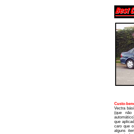
Custo-be
Vectra bás
(que não 
automático)
que aplica
caro que o
alguns ite