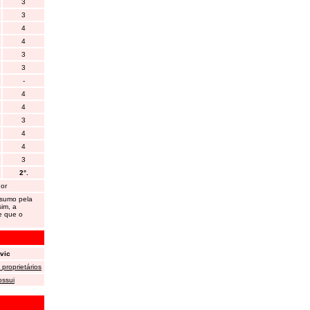
3
3
4
4
3
3
-
4
4
3
4
4
3
2°.
hor
nsumo pela
sim, a
e que o
vic
proprietários
ossui