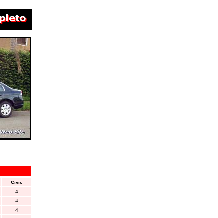
Civic
4
4
4