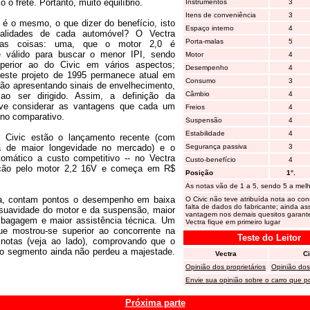
o o frete. Portanto, muito equilíbrio.
Instrumentos
3
Itens de conveniência
3
 é o mesmo, o que dizer do benefício, isto
Espaço interno
4
alidades de cada automóvel? O Vectra
Porta-malas
5
uas coisas: uma, que o motor 2,0 é
e válido para buscar o menor IPI, sendo
Motor
4
erior ao do Civic em vários aspectos;
Desempenho
4
 este projeto de 1995 permanece atual em
Consumo
3
não apresentando sinais de envelhecimento,
Câmbio
4
 ao ser dirigido. Assim, a definição da
ve considerar as vantagens que cada um
Freios
4
 no comparativo.
Suspensão
4
Estabilidade
4
o Civic estão o lançamento recente (com
va de maior longevidade no mercado) e o
Segurança passiva
3
omático a custo competitivo -- no Vectra
Custo-benefício
4
pção pelo motor 2,2 16V e começa em R$
Posição
1°.
As notas vão de 1 a 5, sendo 5 a mel
ra, contam pontos o desempenho em baixa
O Civic não teve atribuída nota ao co
falta de dados do fabricante; ainda as
 suavidade do motor e da suspensão, maior
vantagem nos demais quesitos garant
bagagem e maior assistência técnica. Um
Vectra fique em primeiro lugar
ue mostrou-se superior ao concorrente na
Teste do Leitor
notas (veja ao lado), comprovando que o
 do segmento ainda não perdeu a majestade.
Vectra
Ci
Opinião dos proprietários
Opinião dos 
Envie sua opinião sobre o carro que p
Próxima parte