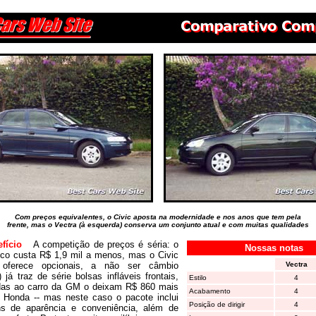
Com preços equivalentes, o Civic aposta na modernidade e nos anos que tem pela
frente, mas o Vectra (à esquerda) conserva um conjunto atual e com muitas qualidades
nefício
A competição de preços é séria: o
Nossas notas
ico custa R$ 1,9 mil a menos, mas o Civic
oferece opcionais, a não ser câmbio
Vectra
 já traz de série bolsas infláveis frontais,
Estilo
4
das ao carro da GM o deixam R$ 860 mais
Acabamento
4
 Honda -- mas neste caso o pacote inclui
Posição de dirigir
4
ns de aparência e conveniência, além de