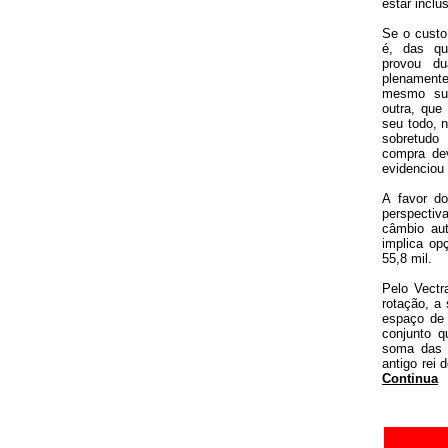
estar inclus
Se o custo
é, das qu
provou d
plenament
mesmo sup
outra, que
seu todo, 
sobretudo
compra de
evidenciou
A favor d
perspecti
câmbio aut
implica o
55,8 mil.
Pelo Vect
rotação, a
espaço de 
conjunto q
soma das 
antigo rei
Continua